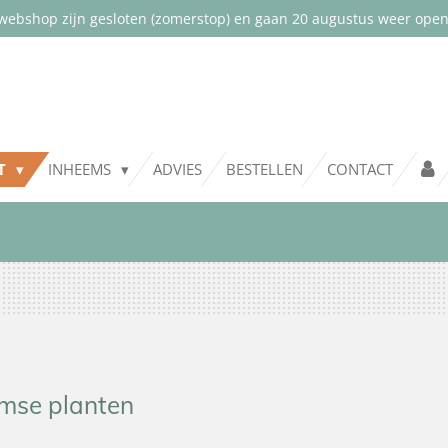
webshop zijn gesloten (zomerstop) en gaan 20 augustus weer open.
NT
INHEEMS
ADVIES
BESTELLEN
CONTACT
mse planten