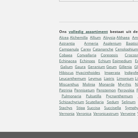
Ons
volledig assortiment
bestaat uit de
Alcea
Alchemilla
Allium
Aloysia
Althaea
Am
Astrantia
Armeria
Asplenium
Baptis
Campanula
Carex
Catananche
Cenolophium
Cobaea
Convallaria
Coreopsis
Crocos
Echinacea
Echinops
Echium
Epimedium
E
Galium
Gaura
Geranium
Geum
Gillenia
Gl
Hibiscus
Hyacinthoides
Imperata
Indigof
Leucanthemum
Leymus
Liatris
Limonium
L
Miscanthus
Molinia
Monarda
Myrrhis
N
Patrinia
Pennisetum
Penstemon
Perovskia
Pulmonaria
Pulsatilla
Pycnanthemum
Schizachyrium
Scutellaria
Sedum
Selinum
Stachys
Stipa
Succisa
Succisella
Symph
Vernonia
Veronica
Veronicastrum
Verveine