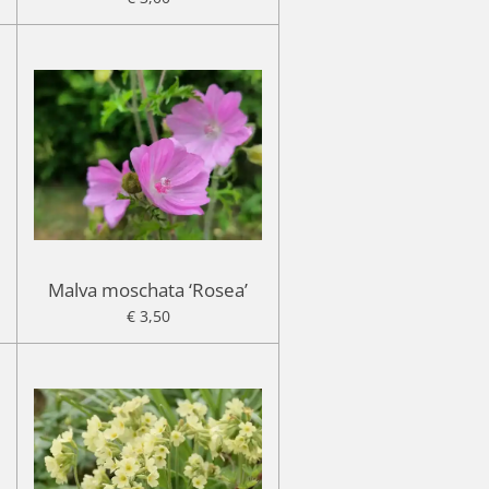
Malva moschata ‘Rosea’
€ 3,50