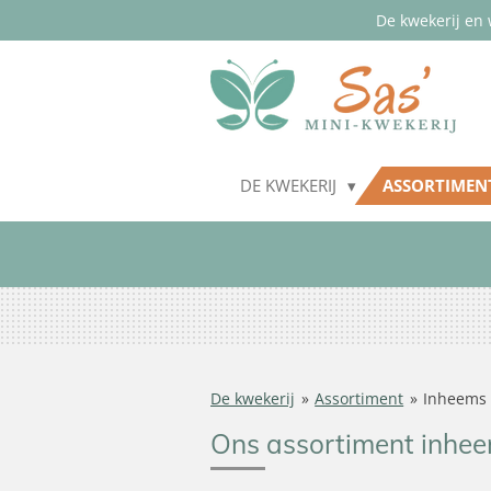
De kwekerij en 
Ga
direct
naar
de
hoofdinhoud
DE KWEKERIJ
ASSORTIME
De kwekerij
»
Assortiment
»
Inheems
Ons assortiment inhee