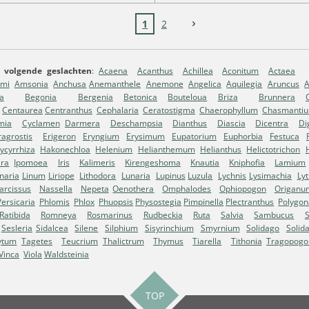
1
2
 volgende geslachten
:
Acaena
Acanthus
Achillea
Aconitum
Actaea
mi
Amsonia
Anchusa
Anemanthele
Anemone
Angelica
Aquilegia
Aruncus
ia
Begonia
Bergenia
Betonica
Bouteloua
Briza
Brunnera
Centaurea
Centranthus
Cephalaria
Ceratostigma
Chaerophyllum
Chasmanti
mia
Cyclamen
Darmera
Deschampsia
Dianthus
Diascia
Dicentra
Dig
ragrostis
Erigeron
Eryngium
Erysimum
Eupatorium
Euphorbia
Festuca
ycyrrhiza
Hakonechloa
Helenium
Helianthemum
Helianthus
Helictotrichon
era
Ipomoea
Iris
Kalimeris
Kirengeshoma
Knautia
Kniphofia
Lamium
inaria
Linum
Liriope
Lithodora
Lunaria
Lupinus
Luzula
Lychnis
Lysimachia
Ly
arcissus
Nassella
Nepeta
Oenothera
Omphalodes
Ophiopogon
Origanu
Persicaria
Phlomis
Phlox
Phuopsis
Physostegia
Pimpinella
Plectranthus
Polygo
Ratibida
Romneya
Rosmarinus
Rudbeckia
Ruta
Salvia
Sambucus
Sesleria
Sidalcea
Silene
Silphium
Sisyrinchium
Smyrnium
Solidago
Solid
ytum
Tagetes
Teucrium
Thalictrum
Thymus
Tiarella
Tithonia
Tragopogo
Vinca
Viola
Waldsteinia
TOP