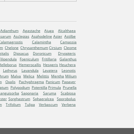
Adianthum
Agastache
Ajuga
Alcalthaea
Asarum
Asclepias
Asphodeline
Aster
Astilbe
Calamagrostis
Calamintha
Camassia
um
Chelone
Chrysanthemum
Cirsium
Cleome
italis
Dipsacus
Doronicum
Dryopteris
Filipendula
Foeniculum
Fritillaria
Galanthus
Helleborus
Hemerocallis
Hesperis
Heuchera
Lathyrus
Lavandula
Lavatera
Leonotis
thrum
Malva
Melica
Melittis
Mentha
Milium
m
Oxalis
Pachyphragma
Panicum
Papaver
natum
Polypodium
Potentilla
Primula
Prunella
Sanguisorba
Saponaria
Saruma
Scabiosa
aster
Sorghastrum
Sphaeralcea
Sporobolus
n
Trifolium
Tulipa
Verbascum
Verbena