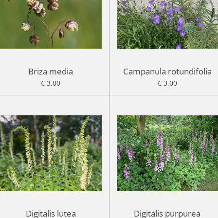
Briza media
Campanula rotundifolia
€ 3,00
€ 3,00
Digitalis lutea
Digitalis purpurea