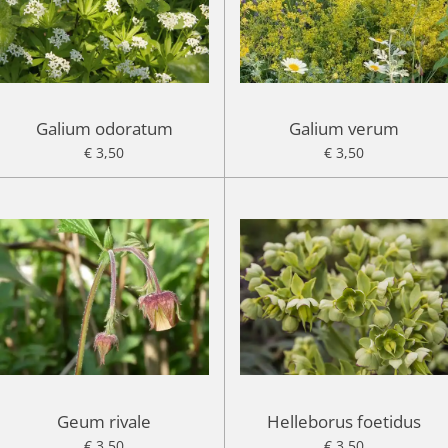
Galium odoratum
Galium verum
€ 3,50
€ 3,50
Geum rivale
Helleborus foetidus
€ 3,50
€ 3,50