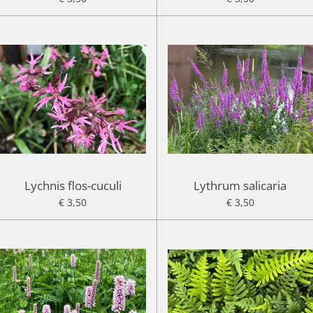
Lychnis flos-cuculi
Lythrum salicaria
€ 3,50
€ 3,50