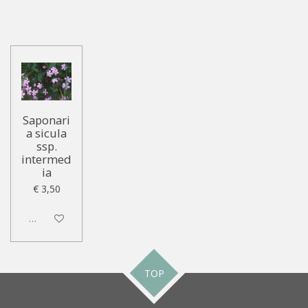
Saponari
a sicula
ssp.
intermed
ia
€ 3,50
Uitgeschakeld
TOP