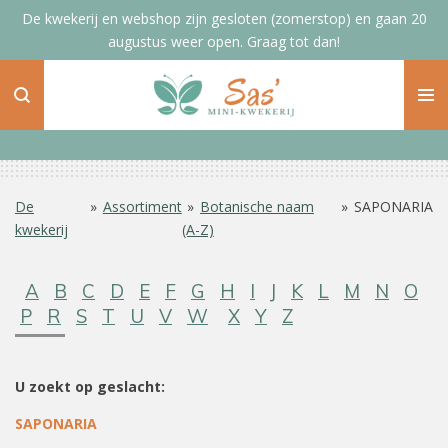
De kwekerij en webshop zijn gesloten (zomerstop) en gaan 20
Ga
augustus weer open. Graag tot dan!
direct
naar
de
hoofdinhoud
De
»
Assortiment
»
Botanische naam
»
SAPONARIA
kwekerij
(A-Z)
A
B
C
D
E
F
G
H
I
J
K
L
M
N
O
P
R
S
T
U
V
W
X
Y
Z
U zoekt op geslacht:
SAPONARIA