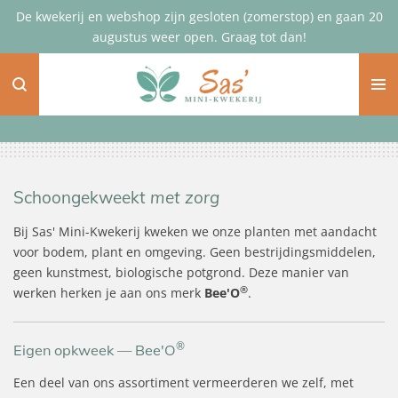
De kwekerij en webshop zijn gesloten (zomerstop) en gaan 20
Ga
augustus weer open. Graag tot dan!
direct
naar
de
hoofdinhoud
Schoongekweekt
met zorg
Bij Sas' Mini-Kwekerij kweken we onze planten met aandacht
voor bodem, plant en omgeving. Geen bestrijdingsmiddelen,
geen kunstmest, biologische potgrond. Deze manier van
®
werken herken je aan ons merk
Bee'O
.
®
Eigen opkweek — Bee'O
Een deel van ons assortiment vermeerderen we zelf, met