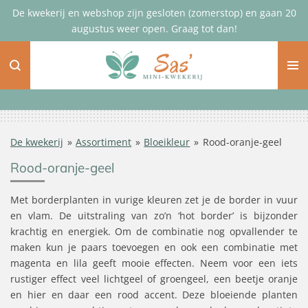
De kwekerij en webshop zijn gesloten (zomerstop) en gaan 20
Ga
augustus weer open. Graag tot dan!
direct
naar
de
hoofdinhoud
De kwekerij
»
Assortiment
»
Bloeikleur
»
Rood-oranje-geel
Rood-oranje-geel
Met borderplanten in vurige kleuren zet je de border in vuur
en vlam. De uitstraling van zo’n ‘hot border’ is bijzonder
krachtig en energiek. Om de combinatie nog opvallender te
maken kun je paars toevoegen en ook een combinatie met
magenta en lila geeft mooie effecten. Neem voor een iets
rustiger effect veel lichtgeel of groengeel, een beetje oranje
en hier en daar een rood accent. Deze bloeiende planten