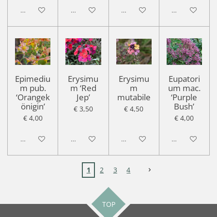
Uitgeschakeld
Uitgeschakeld
Uitgeschakeld
Uitgeschakel
Epimediu
Erysimu
Erysimu
Eupatori
m pub.
m ‘Red
m
um mac.
‘Orangek
Jep’
mutabile
‘Purple
önigin’
Bush’
€ 3,50
€ 4,50
€ 4,00
€ 4,00
Uitgeschakeld
Uitgeschakeld
Uitgeschakeld
Uitgeschakel
1
2
3
4
TOP