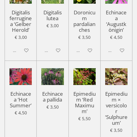
Digitalis
Digitalis
Doronicu
Echinace
ferrugine
lutea
m
a
a ‘Gelber
pardalian
‘Augustk
€ 3,00
Herold’
ches
önigin’
€ 3,00
€ 3,50
€ 4,50
Uitgeschakeld
Uitgeschakeld
Uitgeschakeld
Uitgeschakel
Echinace
Echinace
Epimediu
Epimediu
a ‘Hot
a pallida
m ‘Red
m ×
Summer’
Maximu
versicolo
€ 3,50
m’
r
€ 4,50
‘Sulphure
€ 5,50
um’
€ 3,50