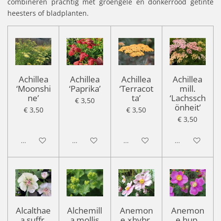
combineren prachtig met groengele en donkerrood getinte
heesters of bladplanten.
Achillea
Achillea
Achillea
Achillea
‘Moonshi
‘Paprika’
‘Terracot
mill.
ne’
ta’
‘Lachssch
€ 3,50
önheit’
€ 3,50
€ 3,50
€ 3,50
Uitgeschakeld
Uitgeschakeld
Uitgeschakeld
Uitgeschakel
Alcalthae
Alchemill
Anemon
Anemon
a suffr.
a mollis
e ×hybr.
e hup.