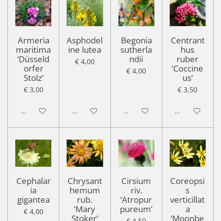
Armeria
Asphodel
Begonia
Centrant
maritima
ine lutea
sutherla
hus
‘Düsseld
ndii
ruber
€ 4,00
orfer
‘Coccine
€ 4,00
Stolz’
us’
€ 3,00
€ 3,50
Uitgeschakeld
Uitgeschakeld
Uitgeschakeld
Uitgeschakel
Cephalar
Chrysant
Cirsium
Coreopsi
ia
hemum
riv.
s
gigantea
rub.
‘Atropur
verticillat
‘Mary
pureum’
a
€ 4,00
Stoker’
‘Moonbe
€ 4,50