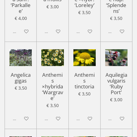
‘Parkalle
‘Loreley’
‘Splende
€ 3,00
e’
ns’
€ 3,50
€ 4,00
€ 3,50
Uitgeschakeld
Uitgeschakeld
Uitgeschakeld
Uitgeschakel
Angelica
Anthemi
Anthemi
Aquilegia
gigas
s
s
vulgaris
×hybrida
tinctoria
‘Ruby
€ 3,50
‘Wargrav
Port’
€ 3,50
e’
€ 3,00
€ 3,50
Uitgeschakeld
Uitgeschakeld
Uitgeschakeld
Uitgeschakel