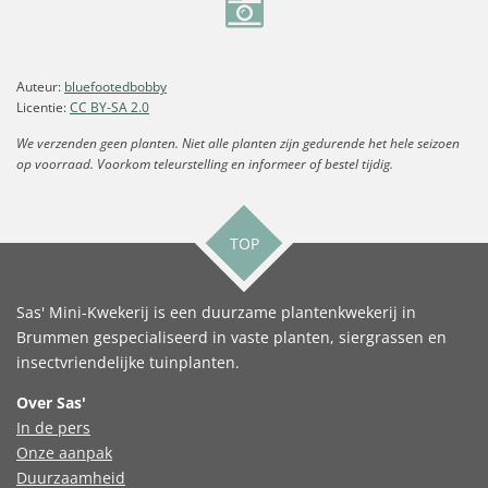
Auteur:
bluefootedbobby
Licentie:
CC BY-SA 2.0
We verzenden geen planten. Niet alle planten zijn gedurende het hele seizoen
op voorraad. Voorkom teleurstelling en informeer of bestel tijdig.
TOP
Sas' Mini-Kwekerij is een duurzame plantenkwekerij in
Brummen gespecialiseerd in vaste planten, siergrassen en
insectvriendelijke tuinplanten.
Over Sas'
In de pers
Onze aanpak
Duurzaamheid