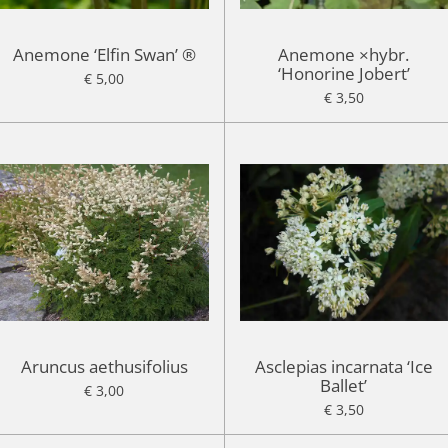
Anemone ‘Elfin Swan’ ®
Anemone ×hybr.
‘Honorine Jobert’
€ 5,00
€ 3,50
Aruncus aethusifolius
Asclepias incarnata ‘Ice
Ballet’
€ 3,00
€ 3,50