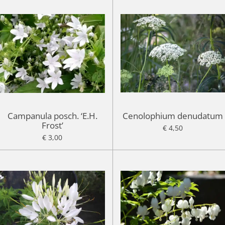
Campanula posch. ‘E.H.
Cenolophium denudatum
Frost’
€ 4,50
€ 3,00