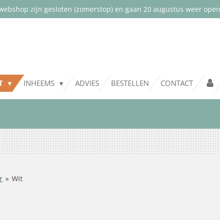
webshop zijn gesloten (zomerstop) en gaan 20 augustus weer open.
NT
INHEEMS
ADVIES
BESTELLEN
CONTACT
r
»
Wit