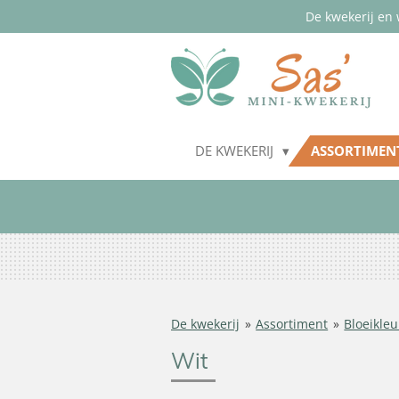
De kwekerij en 
Ga
direct
naar
de
hoofdinhoud
DE KWEKERIJ
ASSORTIME
De kwekerij
»
Assortiment
»
Bloeikleu
Wit