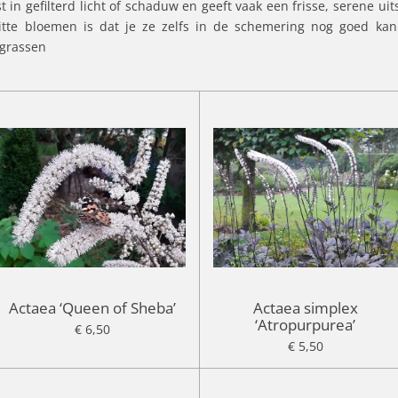
in gefilterd licht of schaduw en geeft vaak een frisse, serene uits
 witte bloemen is dat je ze zelfs in de schemering nog goed kan
rgrassen
Actaea ‘Queen of Sheba’
Actaea simplex
‘Atropurpurea’
€ 6,50
€ 5,50