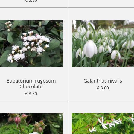
€ 3,50
Eupatorium rugosum
Galanthus nivalis
‘Chocolate’
€ 3,00
€ 3,50