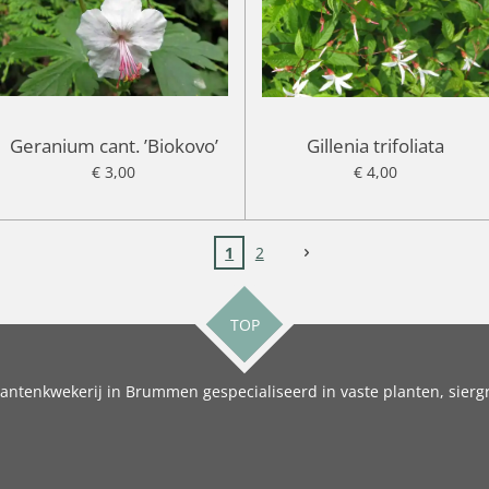
Geranium cant. ’Biokovo’
Gillenia trifoliata
€ 3,00
€ 4,00
1
2
TOP
antenkwekerij in Brummen gespecialiseerd in vaste planten, siergr