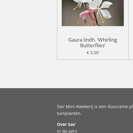
Gaura lindh. ‘Whirling
Butterflies’
€ 3,50
Sas' Mini-Kwekerij is een duurzame pl
tuinplanten.
Over Sas'
In de pers