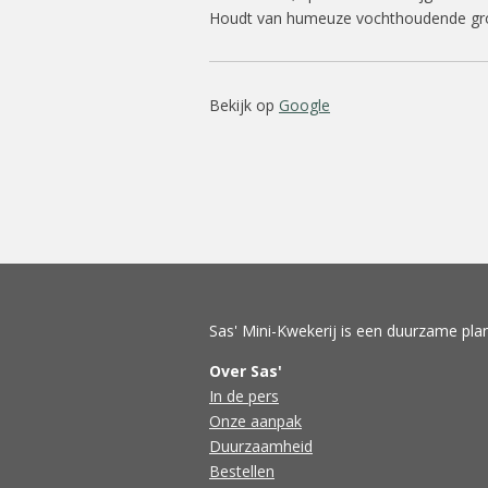
Houdt van humeuze vochthoudende gron
Bekijk op
Google
Sas' Mini-Kwekerij is een duurzame plan
Over Sas'
In de pers
Onze aanpak
Duurzaamheid
Bestellen