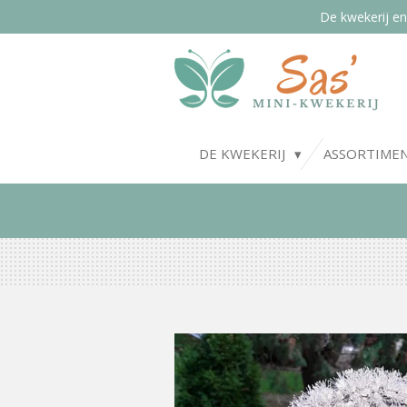
De kwekerij en
Ga
direct
naar
de
hoofdinhoud
DE KWEKERIJ
ASSORTIME