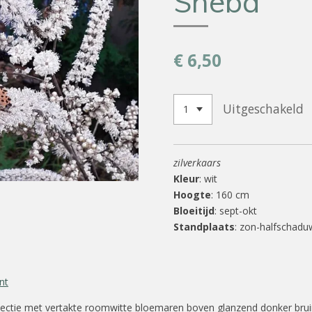
Sheba’
€ 6,50
Uitgeschakeld
zilverkaars
Kleur
: wit
Hoogte
: 160 cm
Bloeitijd
: sept-okt
Standplaats
: zon-halfschad
nt
lectie met vertakte roomwitte bloemaren boven glanzend donker brui