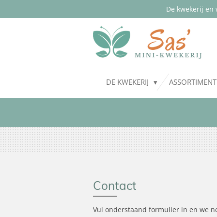
De kwekerij en 
Ga
direct
naar
de
hoofdinhoud
DE KWEKERIJ
ASSORTIMEN
Contact
Vul onderstaand formulier in en we n