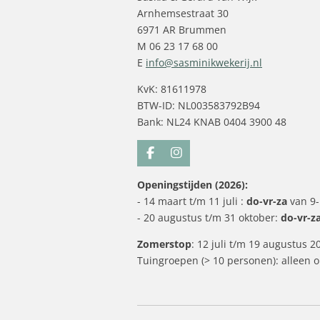
Arnhemsestraat 30
6971 AR Brummen
M 06 23 17 68 00
E
info@sasminikwekerij.nl
KvK: 81611978
BTW-ID: NL003583792B94
Bank: NL24 KNAB 0404 3900 48
F
I
a
n
c
s
Openingstijden (2026):
e
t
- 14 maart t/m 11 juli :
do-vr-za
van 9-
b
a
o
g
- 20 augustus t/m 31 oktober:
do-vr-z
o
r
k
a
Zomerstop
: 12 juli t/m 19 augustus 2
m
Tuingroepen (> 10 personen): alleen 