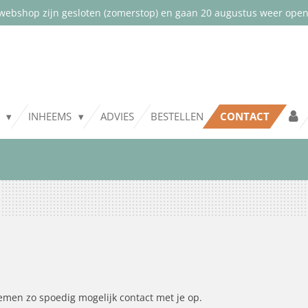
webshop zijn gesloten (zomerstop) en gaan 20 augustus weer open.
T
INHEEMS
ADVIES
BESTELLEN
CONTACT
emen zo spoedig mogelijk contact met je op.