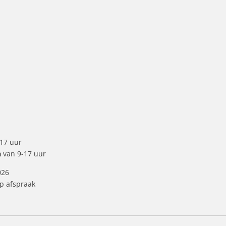
17 uur
a
van 9-17 uur
026
op afspraak