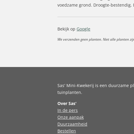
voedzame grond. Droogte-bestendig. B
Bekijk op
Google
We verzenden geen planten. Niet alle planten zij
Sas' Mini-Kwekerij is een duurzame pl
tuinplanten.
Over Sas'
In de pers
Onze aanpak
Duurzaamheid
Bestellen