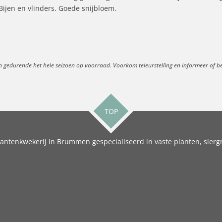
ijen en vlinders. Goede snijbloem.
n gedurende het hele seizoen op voorraad. Voorkom teleurstelling en informeer of best
TOP
antenkwekerij in Brummen gespecialiseerd in vaste planten, siergr