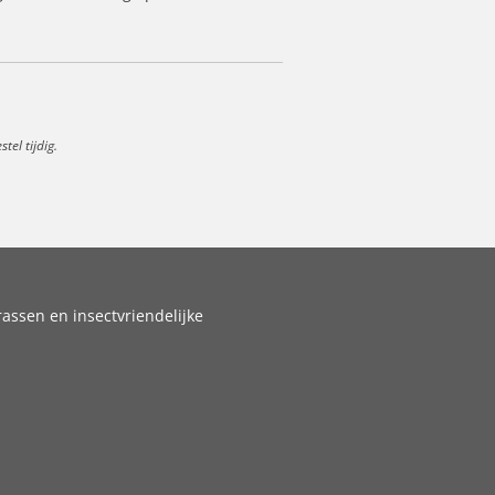
el tijdig.
assen en insectvriendelijke