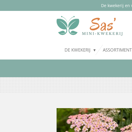
De kwekerij en 
Ga
direct
naar
de
hoofdinhoud
DE KWEKERIJ
ASSORTIMEN