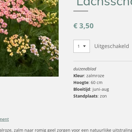
‘Lachssch
€ 3,50
Uitgeschakeld
duizendblad
Kleur
: zalmroze
Hoogte
: 60 cm
Bloeitijd
: juni-aug
Standplaats
: zon
iment
roze, zalm naar romig geel zorgen voor een natuurlijke uitstraling