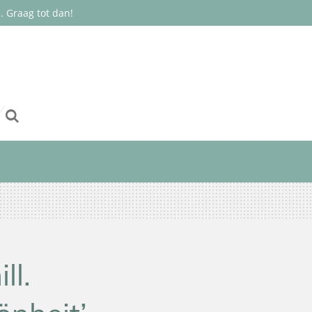
 Graag tot dan!
ll.