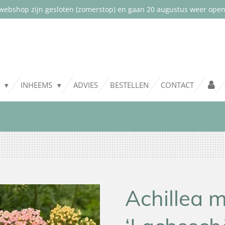
webshop zijn gesloten (zomerstop) en gaan 20 augustus weer open.
T
INHEEMS
ADVIES
BESTELLEN
CONTACT
Achillea mi