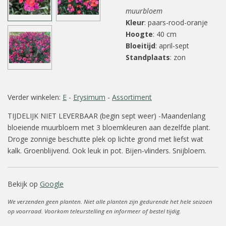
muurbloem
Kleur
: paars-rood-oranje
Hoogte
: 40 cm
Bloeitijd
: april-sept
Standplaats
: zon
Verder winkelen:
E
-
Erysimum
-
Assortiment
TIJDELIJK NIET LEVERBAAR (begin sept weer) -Maandenlang
bloeiende muurbloem met 3 bloemkleuren aan dezelfde plant.
Droge zonnige beschutte plek op lichte grond met liefst wat
kalk. Groenblijvend. Ook leuk in pot. Bijen-vlinders. Snijbloem.
Bekijk op
Google
We verzenden geen planten. Niet alle planten zijn gedurende het hele seizoen
op voorraad. Voorkom teleurstelling en informeer of bestel tijdig.