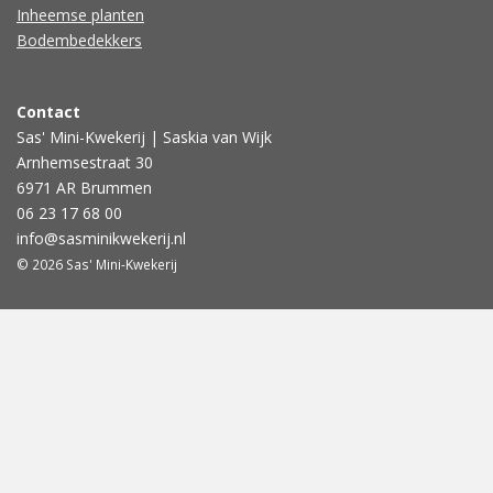
Inheemse planten
Bodembedekkers
Contact
Sas' Mini-Kwekerij | Saskia van Wijk
Arnhemsestraat 30
6971 AR Brummen
06 23 17 68 00
info@sasminikwekerij.nl
© 2026 Sas' Mini-Kwekerij