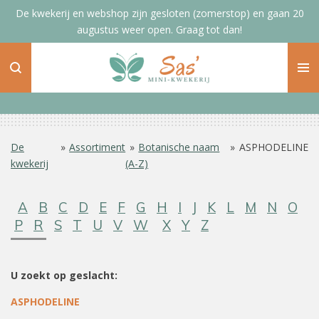
De kwekerij en webshop zijn gesloten (zomerstop) en gaan 20
Ga
augustus weer open. Graag tot dan!
direct
naar
de
hoofdinhoud
De
»
Assortiment
»
Botanische naam
»
ASPHODELINE
kwekerij
(A-Z)
A
B
C
D
E
F
G
H
I
J
K
L
M
N
O
P
R
S
T
U
V
W
X
Y
Z
U zoekt op geslacht:
ASPHODELINE