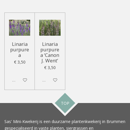
Linaria
Linaria
purpure
purpure
a
a ‘Canon
J. Went’
€ 3,50
€ 3,50
Uitgeschakeld
Uitgeschakeld
TOP
Sas' Mini-Kwekerij is een duurzame plantenkwekerij in Brummen
gespecialiseerd in vaste planten, siergrassen en