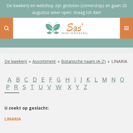
De kwekerij en webshop zijn gesloten (zomerstop) en gaan 20
Ga
augustus weer open. Graag tot dan!
direct
naar
de
hoofdinhoud
De kwekerij
»
Assortiment
»
Botanische naam (A-Z)
»
LINARIA
A
B
C
D
E
F
G
H
I
J
K
L
M
N
O
P
R
S
T
U
V
W
X
Y
Z
U zoekt op geslacht:
LINARIA