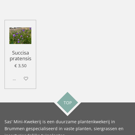
Succisa
pratensis
€ 3,50
Uitgeschakeld
TOP
Sas' Mini-Kwekerij is een duurzame plantenkwekerij in
Brummen gespecialiseerd in vaste planten, siergrassen en