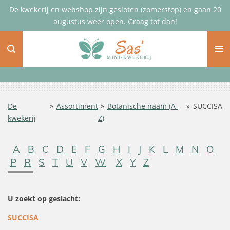
De kwekerij en webshop zijn gesloten (zomerstop) en gaan 20
Ga
augustus weer open. Graag tot dan!
direct
naar
de
hoofdinhoud
De
»
Assortiment
»
Botanische naam (A-
»
SUCCISA
kwekerij
Z)
A
B
C
D
E
F
G
H
I
J
K
L
M
N
O
P
R
S
T
U
V
W
X
Y
Z
U zoekt op geslacht:
SUCCISA