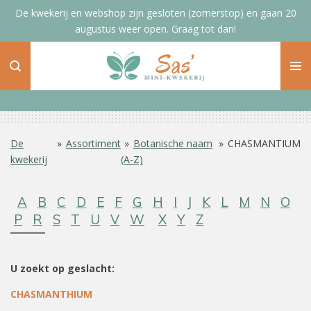
De kwekerij en webshop zijn gesloten (zomerstop) en gaan 20
Ga
augustus weer open. Graag tot dan!
direct
naar
de
hoofdinhoud
De
»
Assortiment
»
Botanische naam
»
CHASMANTIUM
kwekerij
(A-Z)
A
B
C
D
E
F
G
H
I
J
K
L
M
N
O
P
R
S
T
U
V
W
X
Y
Z
U zoekt op geslacht:
CHASMANTHIUM