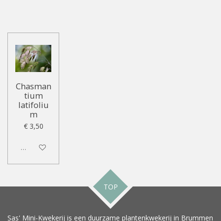
Chasman
tium
latifoliu
m
€ 3,50
Uitgeschakeld
TOP
Sas' Mini-Kwekerij is een duurzame plantenkwekerij in Brummen