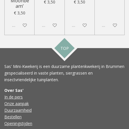
‘Moonbe
€ 3,50
€ 3,50
am’
€ 3,50
Uitgeschakeld
Uitgeschakeld
Uitgeschakeld
Uitgeschakeld
TOP
Sas' Mini-Kwekerij is een duurzame plantenkwekerij in Brummen
gespecialiseerd in vaste planten, siergrassen en
insectvriendelijke tuinplanten.
Over Sas'
In de pers
Onze aanpak
Duurzaamheid
Bestellen
Openingstijden