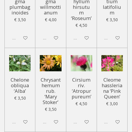
gma
gma
hyllum
tium
plumbag
willmotti
hirsutu
latifoliu
inoides
anum
m
m
‘Roseum’
€ 3,50
€ 4,00
€ 3,50
€ 4,50
Uitgeschakeld
Uitgeschakeld
Uitgeschakeld
Uitgeschakeld
Chelone
Chrysant
Cirsium
Cleome
obliqua
hemum
riv.
hassleria
‘Alba’
rub.
‘Atropur
na ‘Pink
‘Mary
pureum’
Queen’
€ 3,50
Stoker’
€ 4,50
€ 3,00
€ 3,50
Uitgeschakeld
Uitgeschakeld
Uitgeschakeld
Uitgeschakeld