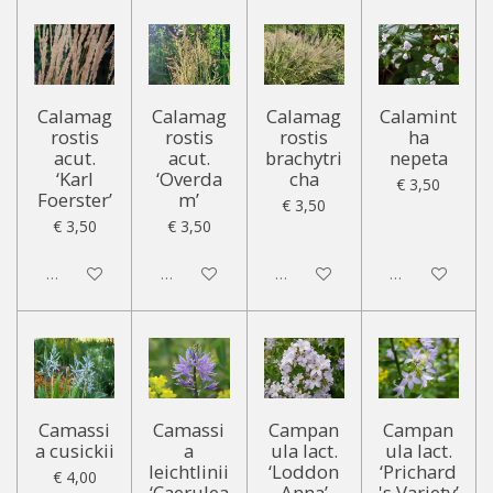
Calamag
Calamag
Calamag
Calamint
rostis
rostis
rostis
ha
acut.
acut.
brachytri
nepeta
‘Karl
‘Overda
cha
€ 3,50
Foerster’
m’
€ 3,50
€ 3,50
€ 3,50
Uitgeschakeld
Uitgeschakeld
Uitgeschakeld
Uitgeschakeld
Camassi
Camassi
Campan
Campan
a cusickii
a
ula lact.
ula lact.
leichtlinii
‘Loddon
‘Prichard
€ 4,00
‘Caerulea
Anna’
's Variety’