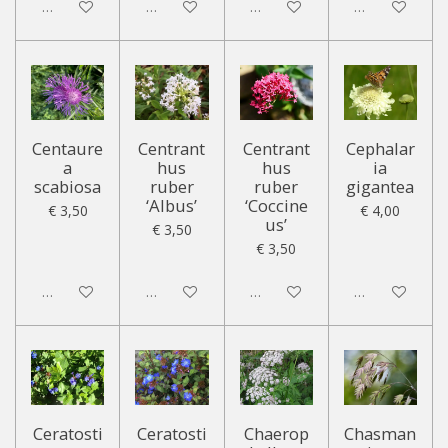
Uitgeschakeld
Uitgeschakeld
Uitgeschakeld
Uitgeschakeld
Centaure
Centrant
Centrant
Cephalar
a
hus
hus
ia
scabiosa
ruber
ruber
gigantea
‘Albus’
‘Coccine
€ 3,50
€ 4,00
us’
€ 3,50
€ 3,50
Uitgeschakeld
Uitgeschakeld
Uitgeschakeld
Uitgeschakeld
Ceratosti
Ceratosti
Chaerop
Chasman