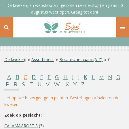
De kwekerij en webshop zijn gesloten (zomerstop) en gaan 20
Ga
augustus weer open. Graag tot dan!
direct
naar
de
hoofdinhoud
De kwekerij
»
Assortiment
»
Botanische naam (A-Z)
»
C
A
B
C
D
E
F
G
H
I
J
K
L
M
N
O
P
R
S
T
U
V
W
X
Y
Z
Let op: we bezorgen geen planten. Bestellingen afhalen op de
kwekerij.
Zoek op geslacht:
CALAMAGROSTIS
(3)