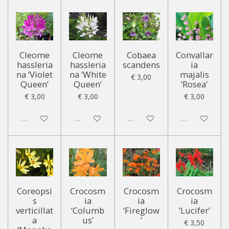
Cleome
Cleome
Cobaea
Convallar
hassleria
hassleria
scandens
ia
na ‘Violet
na ‘White
majalis
€ 3,00
Queen’
Queen’
‘Rosea’
€ 3,00
€ 3,00
€ 3,00
Uitgeschakeld
Uitgeschakeld
Uitgeschakeld
Uitgeschakeld
Coreopsi
Crocosm
Crocosm
Crocosm
s
ia
ia
ia
verticillat
‘Columb
‘Fireglow
‘Lucifer’
a
us’
’
€ 3,50