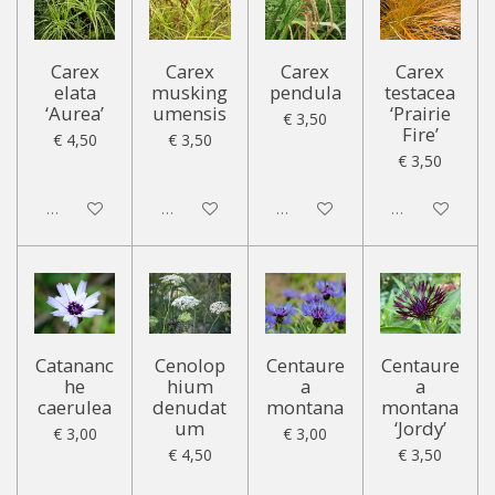
Carex
Carex
Carex
Carex
elata
musking
pendula
testacea
‘Aurea’
umensis
‘Prairie
€ 3,50
Fire’
€ 4,50
€ 3,50
€ 3,50
Uitgeschakeld
Uitgeschakeld
Uitgeschakeld
Uitgeschakeld
Catananc
Cenolop
Centaure
Centaure
he
hium
a
a
caerulea
denudat
montana
montana
um
‘Jordy’
€ 3,00
€ 3,00
€ 4,50
€ 3,50