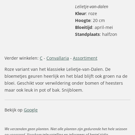
Lelietje-van-dalen
Kleur
: roze
Hoogte
: 20 cm
Bloeitijd
: april-mei
Standplaats
: halfzon
Verder winkelen:
C
-
Convallaria
-
Assortiment
Roze variant van het klassieke Lelietje-van-Dalen. De
bloemetjes geuren heerlijk en het blad blijft ook groen na de
bloei. Geschikt voor verwildering onder bomen of heesters
maar ook leuk in pot of bak. Snijbloem.
Bekijk op
Google
We verzenden geen planten. Niet alle planten zijn gedurende het hele seizoen
op voorraad. Voorkom teleurstelling en informeer of bestel tijdig.