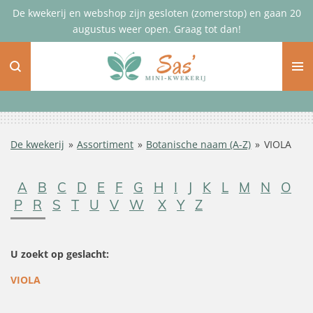
De kwekerij en webshop zijn gesloten (zomerstop) en gaan 20
Ga
augustus weer open. Graag tot dan!
direct
naar
de
hoofdinhoud
De kwekerij
»
Assortiment
»
Botanische naam (A-Z)
»
VIOLA
A
B
C
D
E
F
G
H
I
J
K
L
M
N
O
P
R
S
T
U
V
W
X
Y
Z
U zoekt op geslacht:
VIOLA