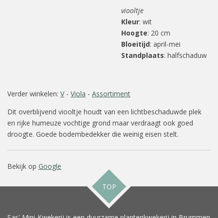
viooltje
Kleur
: wit
Hoogte
: 20 cm
Bloeitijd
: april-mei
Standplaats
: halfschaduw
Verder winkelen:
V
-
Viola
-
Assortiment
Dit overblijvend viooltje houdt van een lichtbeschaduwde plek
en rijke humeuze vochtige grond maar verdraagt ook goed
droogte. Goede bodembedekker die weinig eisen stelt.
Bekijk op
Google
TOP
Sas' Mini-Kwekerij is een duurzame plantenkwekerij in Brummen