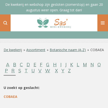
De kwekerij en webshop zijn gesloten (zomerstop) en gaan 20
Ga
augustus weer open. Graag tot dan!
direct
naar
de
hoofdinhoud
De kwekerij
»
Assortiment
»
Botanische naam (A-Z)
»
COBAEA
A
B
C
D
E
F
G
H
I
J
K
L
M
N
O
P
R
S
T
U
V
W
X
Y
Z
U zoekt op geslacht:
COBAEA