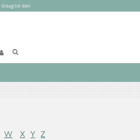
 Graag tot dan!
W
X
Y
Z