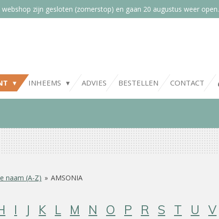
 webshop zijn gesloten (zomerstop) en gaan 20 augustus weer open.
NT
INHEEMS
ADVIES
BESTELLEN
CONTACT
e naam (A-Z)
»
AMSONIA
H
I
J
K
L
M
N
O
P
R
S
T
U
V