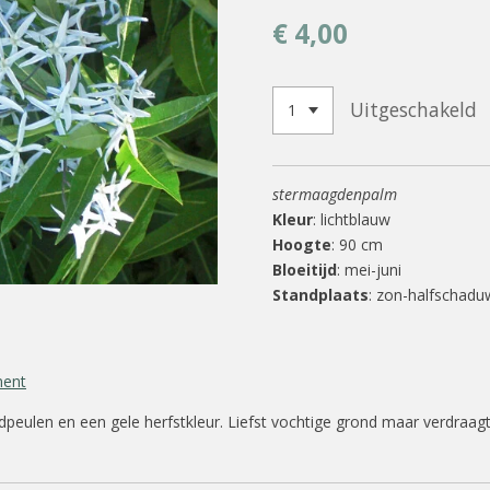
€ 4,00
Uitgeschakeld
stermaagdenpalm
Kleur
: lichtblauw
Hoogte
: 90 cm
Bloeitijd
: mei-juni
Standplaats
: zon-halfschadu
ment
aadpeulen en een gele herfstkleur. Liefst vochtige grond maar verdraag