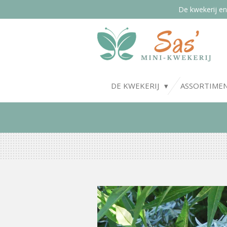
De kwekerij en
Ga
direct
naar
de
hoofdinhoud
DE KWEKERIJ
ASSORTIME