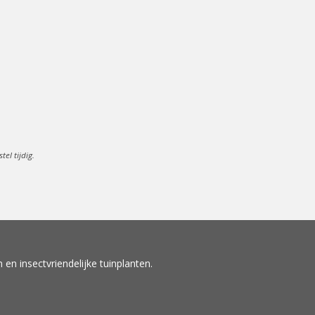
el tijdig.
en insectvriendelijke tuinplanten.