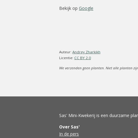
Bekijk op
Google
Auteur:
Andrey Zharkikh
Licentie:
CC BY 2.0
We verzenden geen planten. Niet alle planten zij
Sas' Mini-Kwekerij is een duurzame plan
Over Sas'
In de pers