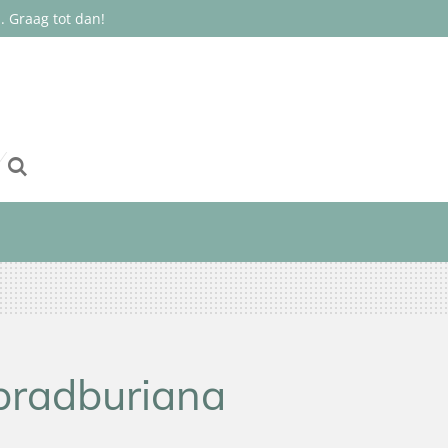
 Graag tot dan!
bradburiana