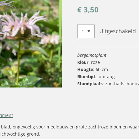
€ 3,50
Uitgeschakeld
bergamotplant
Kleur
: roze
Hoogte
: 60 cm
Bloeitijd
: juni-aug
Standplaats
: zon-halfschadu
timent
 blad, ongevoelig voor meeldauw en grote zachtroze bloemen waar b
lichtvochtige grond.