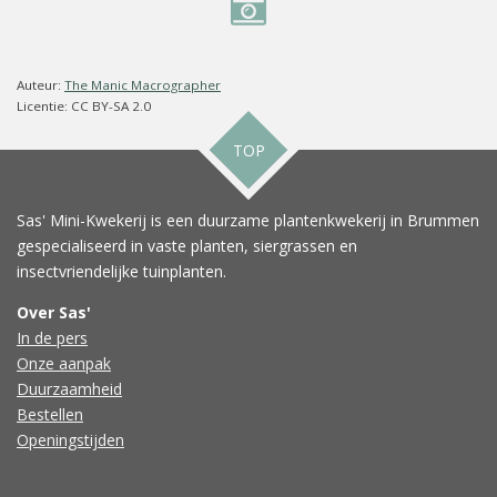
Auteur:
The Manic Macrographer
Licentie: CC BY-SA 2.0
TOP
Sas' Mini-Kwekerij is een duurzame plantenkwekerij in Brummen
gespecialiseerd in vaste planten, siergrassen en
insectvriendelijke tuinplanten.
Over Sas'
In de pers
Onze aanpak
Duurzaamheid
Bestellen
Openingstijden