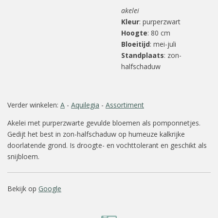
akelei
Kleur
: purperzwart
Hoogte
: 80 cm
Bloeitijd
: mei-juli
Standplaats
: zon-
halfschaduw
Verder winkelen:
A
-
Aquilegia
-
Assortiment
Akelei met purperzwarte gevulde bloemen als pomponnetjes.
Gedijt het best in zon-halfschaduw op humeuze kalkrijke
doorlatende grond. Is droogte- en vochttolerant en geschikt als
snijbloem.
Bekijk op
Google