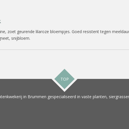
t
ne, zoet geurende lilaroze bloempjes. Goed resistent tegen meeldauw
neet, snijbloem.
TOP
tenkwekerij in Brummen gespecialiseerd in vaste planten, siergrassen 