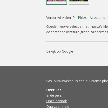
Verder winkelen:
P
-
Phlox
-
Assortimen
Goede nieuwe selectie met massa's klei
doorlatende lichtzure grond. Vlindermag
Bekijk op
Google
Sas' Mini-Kwekerij is een duurzame plan
Over Sas'
In de pers
Onze aanpak
Duurzaamheid