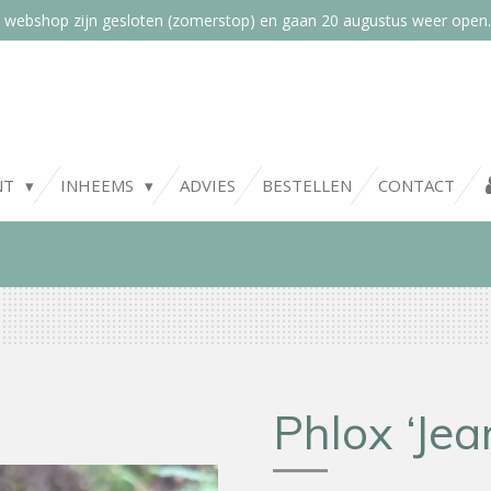
 webshop zijn gesloten (zomerstop) en gaan 20 augustus weer open.
NT
INHEEMS
ADVIES
BESTELLEN
CONTACT
Phlox ‘Jea