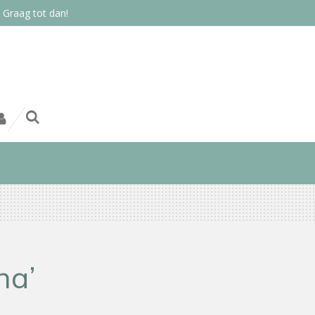
 Graag tot dan!
na’