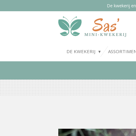
De kwekerij en
Ga
direct
naar
de
hoofdinhoud
DE KWEKERIJ
ASSORTIME