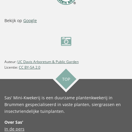
Bekijk op
Google
Auteur:
UC Davis Arboretum & Public Garden
Licentie:
CC BY-SA 2.0
TOP
Sas' Mini-Kwekerij is een duurzame plantenkwekerij in
Brummen gespecialiseerd in vaste planten, siergrassen en
insectvriendelijke tuinplanten.
Over Sas'
In de pers