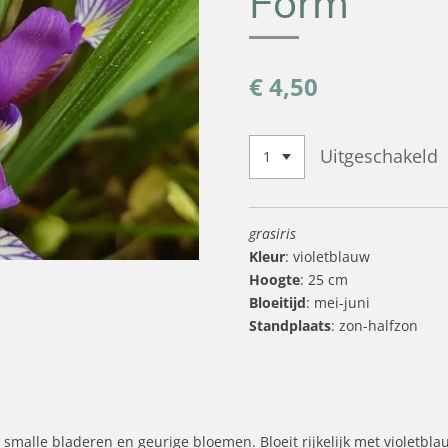
Form'
€ 4,50
Uitgeschakeld
grasiris
Kleur
: violetblauw
Hoogte
: 25 cm
Bloeitijd
: mei-juni
Standplaats
: zon-halfzon
 smalle bladeren en geurige bloemen. Bloeit rijkelijk met violetbl