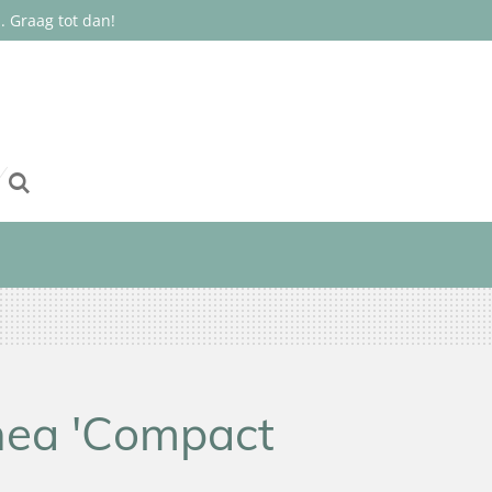
 Graag tot dan!
inea 'Compact