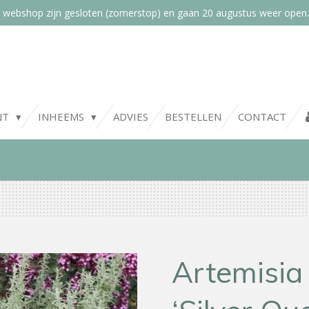
 webshop zijn gesloten (zomerstop) en gaan 20 augustus weer open.
NT
INHEEMS
ADVIES
BESTELLEN
CONTACT
Artemisia