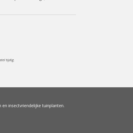
el tijdig.
en insectvriendelijke tuinplanten.