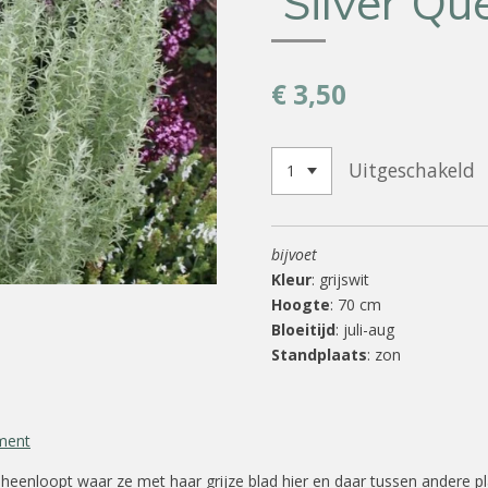
‘Silver Qu
€ 3,50
Uitgeschakeld
bijvoet
Kleur
: grijswit
Hoogte
: 70 cm
Bloeitijd
: juli-aug
Standplaats
: zon
ment
 heenloopt waar ze met haar grijze blad hier en daar tussen andere 