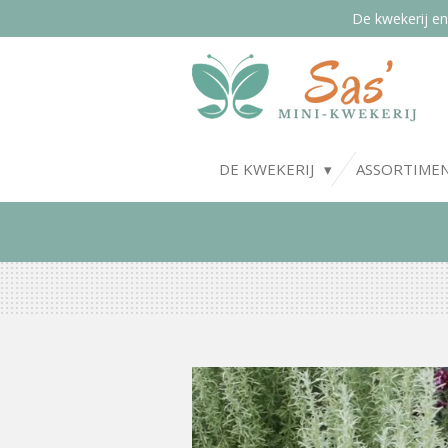
De kwekerij en
Ga
direct
naar
de
hoofdinhoud
DE KWEKERIJ
ASSORTIME