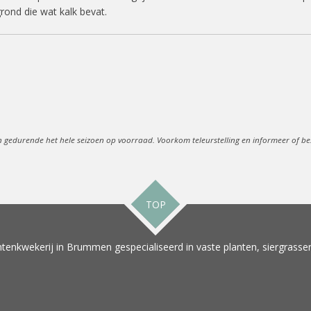
grond die wat kalk bevat.
n gedurende het hele seizoen op voorraad. Voorkom teleurstelling en informeer of best
TOP
tenkwekerij in Brummen gespecialiseerd in vaste planten, siergrassen 