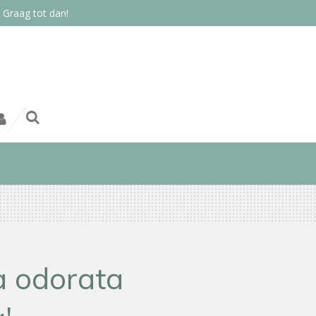
 Graag tot dan!
 odorata