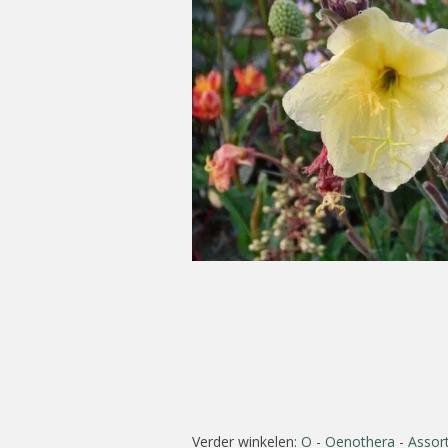
Verder winkelen:
O
-
Oenothera
-
Assor