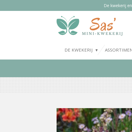
De kwekerij en
Ga
direct
naar
de
hoofdinhoud
DE KWEKERIJ
ASSORTIME