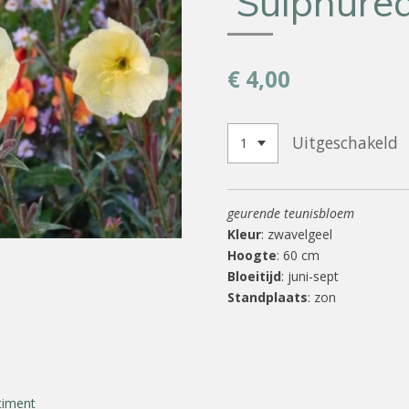
'Sulphurea
€ 4,00
Uitgeschakeld
geurende teunisbloem
Kleur
: zwavelgeel
Hoogte
: 60 cm
Bloeitijd
: juni-sept
Standplaats
: zon
timent