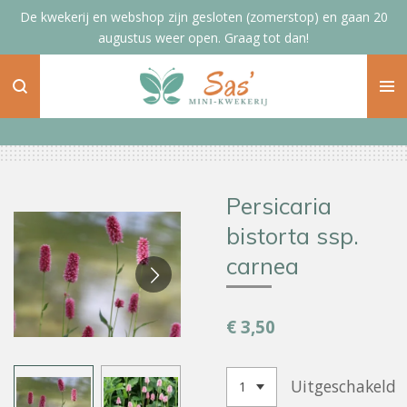
De kwekerij en webshop zijn gesloten (zomerstop) en gaan 20
Ga
augustus weer open. Graag tot dan!
direct
naar
de
hoofdinhoud
Persicaria
bistorta ssp.
carnea
€ 3,50
Uitgeschakeld