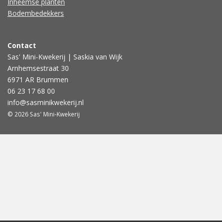
Inheemse planten
Bodembedekkers
Contact
Sas' Mini-Kwekerij | Saskia van Wijk
Arnhemsestraat 30
6971 AR Brummen
06 23 17 68 00
info@sasminikwekerij.nl
© 2026 Sas' Mini-Kwekerij