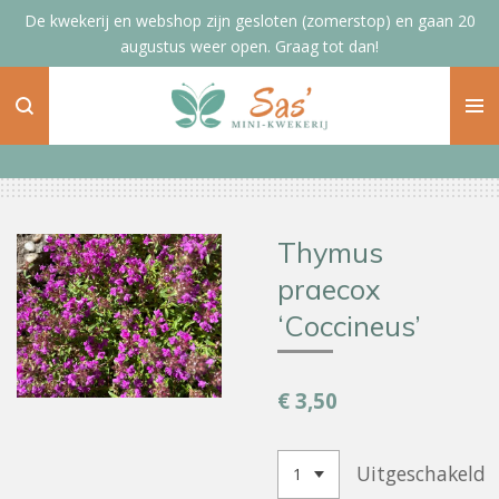
De kwekerij en webshop zijn gesloten (zomerstop) en gaan 20
Ga
augustus weer open. Graag tot dan!
direct
naar
de
hoofdinhoud
Thymus
praecox
‘Coccineus’
€ 3,50
Uitgeschakeld