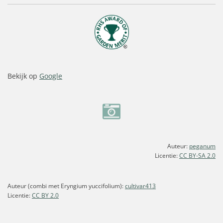
Bekijk op
Google
Auteur:
peganum
Licentie:
CC BY-SA 2.0
Auteur (combi met Eryngium yuccifolium):
cultivar413
Licentie:
CC BY 2.0
vingergras, parelgierst, panicum, gras, grassen, siergras,