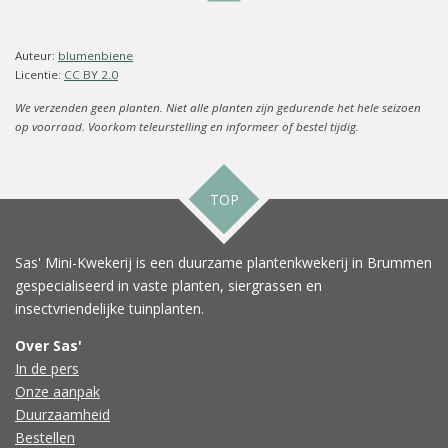
Auteur:
blumenbiene
Licentie:
CC BY 2.0
We verzenden geen planten. Niet alle planten zijn gedurende het hele seizoen
op voorraad. Voorkom teleurstelling en informeer of bestel tijdig.
TOP
Sas' Mini-Kwekerij is een duurzame plantenkwekerij in Brummen
gespecialiseerd in vaste planten, siergrassen en
insectvriendelijke tuinplanten.
Over Sas'
In de pers
Onze aanpak
Duurzaamheid
Bestellen