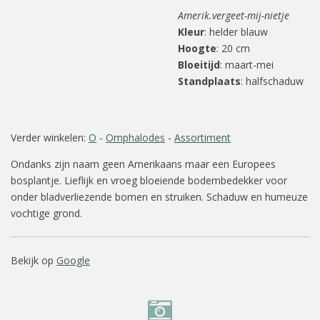
Amerik.vergeet-mij-nietje
Kleur
: helder blauw
Hoogte
: 20 cm
Bloeitijd
: maart-mei
Standplaats
: halfschaduw
Verder winkelen:
O
-
Omphalodes
-
Assortiment
Ondanks zijn naam geen Amerikaans maar een Europees
bosplantje. Lieflijk en vroeg bloeiende bodembedekker voor
onder bladverliezende bomen en struiken. Schaduw en humeuze
vochtige grond.
Bekijk op
Google