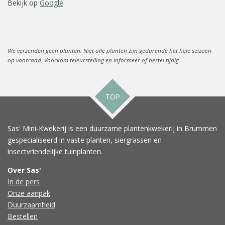
Bekijk op
Google
prachtriet, miscanthus, miscantus, miscantis, gras, grassen,
siergras, siergrassen
We verzenden geen planten. Niet alle planten zijn gedurende het hele seizoen
op voorraad. Voorkom teleurstelling en informeer of bestel tijdig.
TOP
Sas' Mini-Kwekerij is een duurzame plantenkwekerij in Brummen
gespecialiseerd in vaste planten, siergrassen en
insectvriendelijke tuinplanten.
Over Sas'
In de pers
Onze aanpak
Duurzaamheid
Bestellen