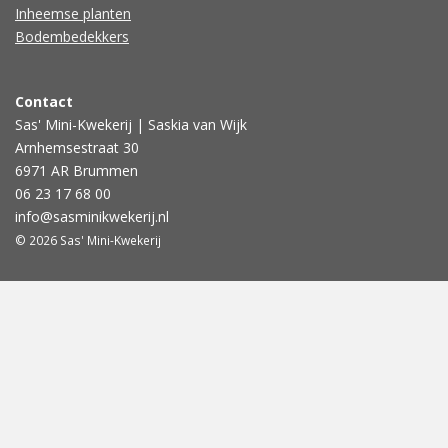
Inheemse planten
Bodembedekkers
Contact
Sas' Mini-Kwekerij | Saskia van Wijk
Arnhemsestraat 30
6971 AR Brummen
06 23 17 68 00
info@sasminikwekerij.nl
© 2026 Sas' Mini-Kwekerij