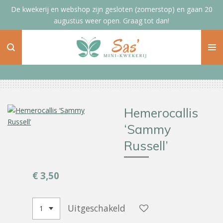
De kwekerij en webshop zijn gesloten (zomerstop) en gaan 20
Ga
augustus weer open. Graag tot dan!
direct
naar
de
hoofdinhoud
Hemerocallis
‘Sammy
Russell’
€ 3,50
Uitgeschakeld