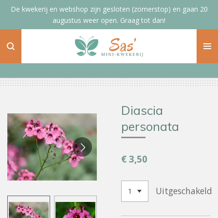
De kwekerij en webshop zijn gesloten (zomerstop) en gaan 20
Ga
augustus weer open. Graag tot dan!
direct
naar
de
hoofdinhoud
Diascia
personata
€ 3,50
Uitgeschakeld