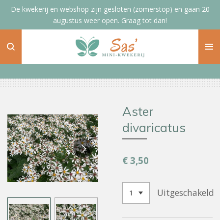
De kwekerij en webshop zijn gesloten (zomerstop) en gaan 20
Ga
augustus weer open. Graag tot dan!
direct
naar
de
hoofdinhoud
Aster
divaricatus
€ 3,50
Uitgeschakeld