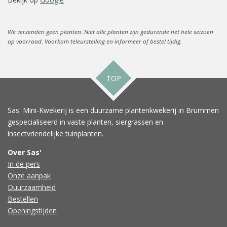
We verzenden geen planten. Niet alle planten zijn gedurende het hele seizoen
op voorraad. Voorkom teleurstelling en informeer of bestel tijdig.
TOP
Sas' Mini-Kwekerij is een duurzame plantenkwekerij in Brummen
gespecialiseerd in vaste planten, siergrassen en
insectvriendelijke tuinplanten.
Over Sas'
In de pers
Onze aanpak
Duurzaamheid
Bestellen
Openingstijden