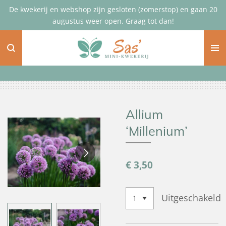
De kwekerij en webshop zijn gesloten (zomerstop) en gaan 20
Ga
augustus weer open. Graag tot dan!
direct
naar
de
hoofdinhoud
Allium
‘Millenium’
€ 3,50
Uitgeschakeld