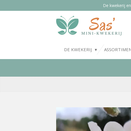
De kwekerij en
Ga
direct
naar
de
hoofdinhoud
DE KWEKERIJ
ASSORTIME