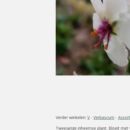
Verder winkelen:
V
-
Verbascum
-
Assor
Tweejarige inheemse plant. Bloeit met 