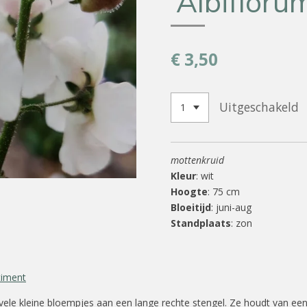
‘Albifloru
€ 3,50
Uitgeschakeld
mottenkruid
Kleur
: wit
Hoogte
: 75 cm
Bloeitijd
: juni-aug
Standplaats
: zon
timent
vele kleine bloempjes aan een lange rechte stengel. Ze houdt van een