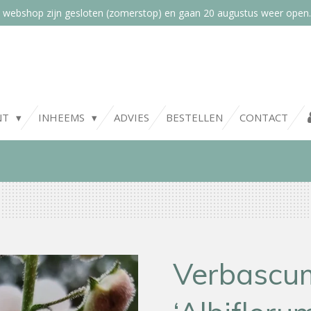
 webshop zijn gesloten (zomerstop) en gaan 20 augustus weer open.
NT
INHEEMS
ADVIES
BESTELLEN
CONTACT
Verbascum