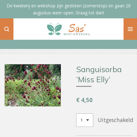
De kwekerij en webshop zijn gesloten (zomerstop) en gaan 20
Ga
augustus weer open. Graag tot dan!
direct
naar
de
hoofdinhoud
Sanguisorba
‘Miss Elly’
€ 4,50
Uitgeschakeld