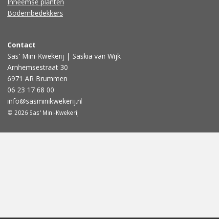
Inheemse planten
Bodembedekkers
Contact
Sas' Mini-Kwekerij | Saskia van Wijk
Arnhemsestraat 30
6971 AR Brummen
06 23 17 68 00
info@sasminikwekerij.nl
© 2026 Sas' Mini-Kwekerij