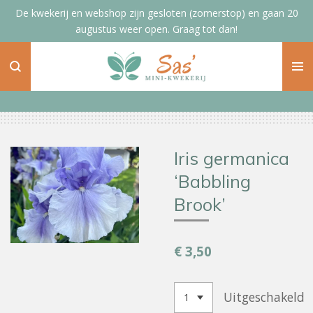
De kwekerij en webshop zijn gesloten (zomerstop) en gaan 20
Ga
augustus weer open. Graag tot dan!
direct
naar
de
hoofdinhoud
Iris germanica
‘Babbling
Brook’
€ 3,50
Uitgeschakeld