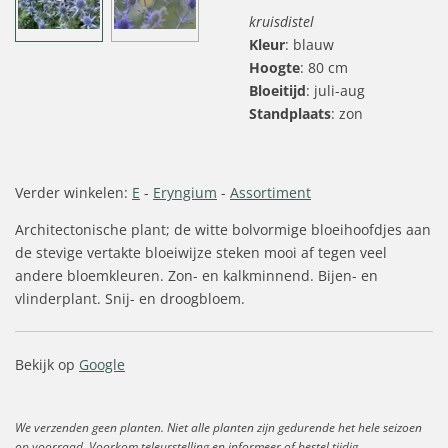
kruisdistel
Kleur
: blauw
Hoogte
: 80 cm
Bloeitijd
: juli-aug
Standplaats
: zon
Verder winkelen:
E
-
Eryngium
-
Assortiment
Architectonische plant; de witte bolvormige bloeihoofdjes aan
de stevige vertakte bloeiwijze steken mooi af tegen veel
andere bloemkleuren. Zon- en kalkminnend. Bijen- en
vlinderplant. Snij- en droogbloem.
Bekijk op
Google
We verzenden geen planten. Niet alle planten zijn gedurende het hele seizoen
op voorraad. Voorkom teleurstelling en informeer of bestel tijdig.