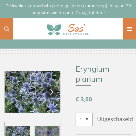
De kwekerij en webshop zijn gesloten (zomerstop) en gaan 20
Ga
augustus weer open. Graag tot dan!
direct
naar
de
hoofdinhoud
Eryngium
planum
€ 3,00
Uitgeschakeld