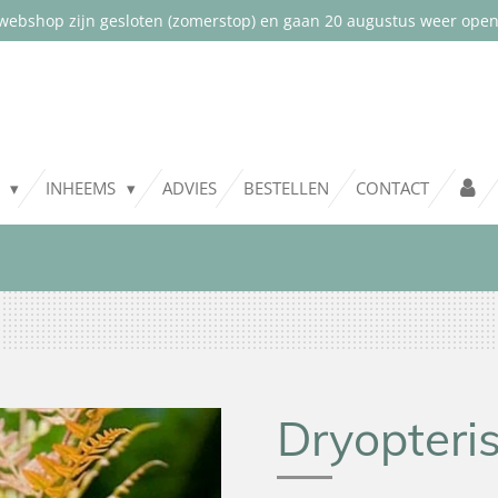
webshop zijn gesloten (zomerstop) en gaan 20 augustus weer open.
T
INHEEMS
ADVIES
BESTELLEN
CONTACT
Dryopteri