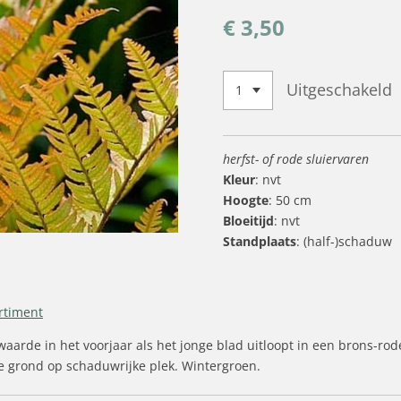
€ 3,50
Uitgeschakeld
herfst- of rode sluiervaren
Kleur
: nvt
Hoogte
: 50 cm
Bloeitijd
: nvt
Standplaats
: (half-)schaduw
rtiment
arde in het voorjaar als het jonge blad uitloopt in een brons-rode
e grond op schaduwrijke plek. Wintergroen.