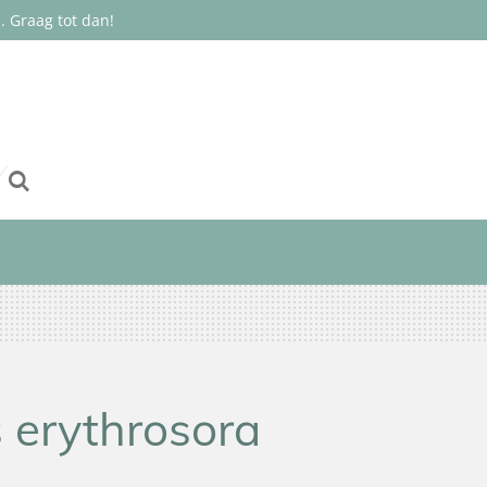
 Graag tot dan!
s erythrosora