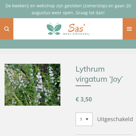
De kwekerij en webshop zijn gesloten (zomerstop) en gaan 20
Ga
augustus weer open. Graag tot dan!
direct
naar
de
hoofdinhoud
Lythrum
virgatum ‘Joy’
€ 3,50
Uitgeschakeld