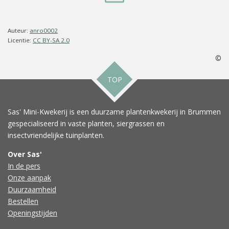
Auteur:
anro0002
Licentie:
CC BY-SA 2.0
©
TOP
Sas' Mini-Kwekerij is een duurzame plantenkwekerij in Brummen
gespecialiseerd in vaste planten, siergrassen en
insectvriendelijke tuinplanten.
Over Sas'
In de pers
Onze aanpak
Duurzaamheid
Bestellen
Openingstijden