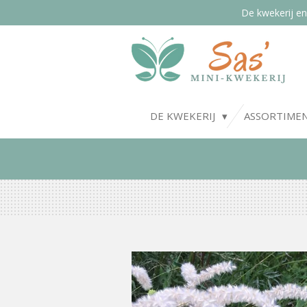
De kwekerij en
Ga
direct
naar
de
hoofdinhoud
DE KWEKERIJ
ASSORTIME