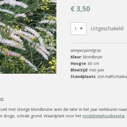
€ 3,50
Uitgeschakeld
wimperparelgras
Kleur
: blondbruin
Hoogte
: 60 cm
Bloeitijd
: mei-juni
Standplaats
: zon-halfschadu
nt
loeit met stevige blondbruine aren die later in het jaar verkleuren naa
or droge, schrale grond. Waardplant voor het
roodstreephooibeestje
.