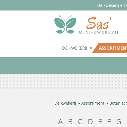
De kwekerij en 
Ga
direct
naar
de
hoofdinhoud
DE KWEKERIJ
ASSORTIME
De kwekerij
»
Assortiment
»
Botanisc
A
B
C
D
E
F
G