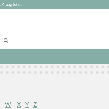
 Graag tot dan!
V
W
X
Y
Z