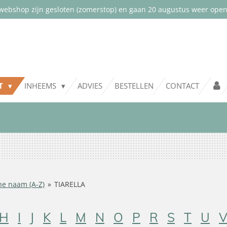
webshop zijn gesloten (zomerstop) en gaan 20 augustus weer open.
NT
INHEEMS
ADVIES
BESTELLEN
CONTACT
he naam (A-Z)
»
TIARELLA
H
I
J
K
L
M
N
O
P
R
S
T
U