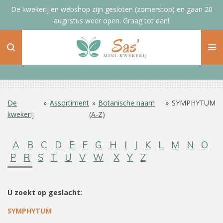
De kwekerij en webshop zijn gesloten (zomerstop) en gaan 20
Ga
augustus weer open. Graag tot dan!
direct
naar
de
hoofdinhoud
De
»
Assortiment
»
Botanische naam
»
SYMPHYTUM
kwekerij
(A-Z)
A
B
C
D
E
F
G
H
I
J
K
L
M
N
O
P
R
S
T
U
V
W
X
Y
Z
U zoekt op geslacht:
SYMPHYTUM