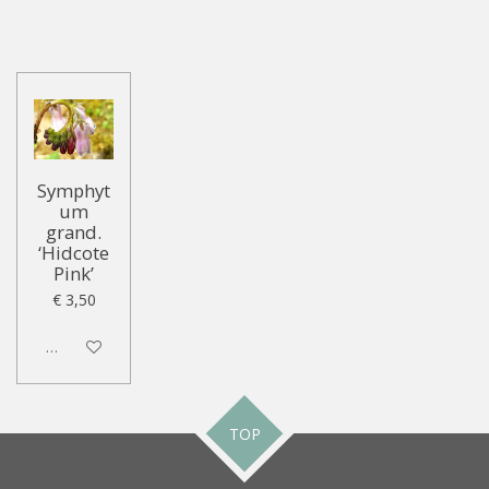
Symphyt
um
grand.
‘Hidcote
Pink’
€ 3,50
Uitgeschakeld
TOP