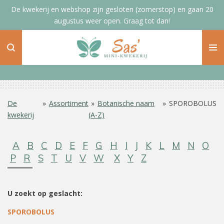
De kwekerij en webshop zijn gesloten (zomerstop) en gaan 20
Ga
augustus weer open. Graag tot dan!
direct
naar
de
hoofdinhoud
De
»
Assortiment
»
Botanische naam
»
SPOROBOLUS
kwekerij
(A-Z)
A
B
C
D
E
F
G
H
I
J
K
L
M
N
O
P
R
S
T
U
V
W
X
Y
Z
U zoekt op geslacht:
SPOROBOLUS