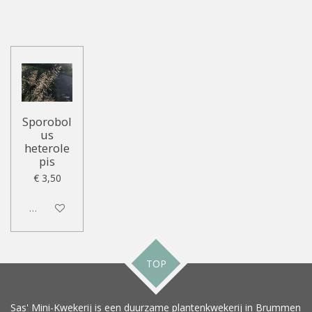
Sporobol
us
heterole
pis
€ 3,50
Uitgeschakeld
TOP
Sas' Mini-Kwekerij is een duurzame plantenkwekerij in Brummen