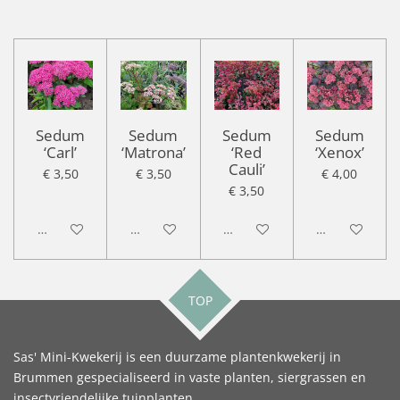
Sedum
Sedum
Sedum
Sedum
‘Carl’
‘Matrona’
‘Red
‘Xenox’
Cauli’
€ 3,50
€ 3,50
€ 4,00
€ 3,50
Uitgeschakeld
Uitgeschakeld
Uitgeschakeld
Uitgeschakel
TOP
Sas' Mini-Kwekerij is een duurzame plantenkwekerij in
Brummen gespecialiseerd in vaste planten, siergrassen en
insectvriendelijke tuinplanten.