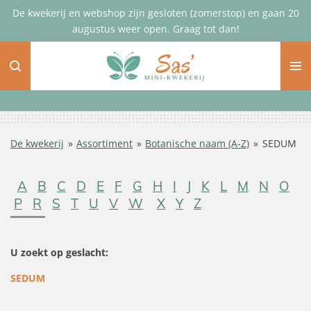
De kwekerij en webshop zijn gesloten (zomerstop) en gaan 20
Ga
augustus weer open. Graag tot dan!
direct
naar
de
hoofdinhoud
De kwekerij
»
Assortiment
»
Botanische naam (A-Z)
»
SEDUM
A
B
C
D
E
F
G
H
I
J
K
L
M
N
O
P
R
S
T
U
V
W
X
Y
Z
U zoekt op geslacht:
SEDUM